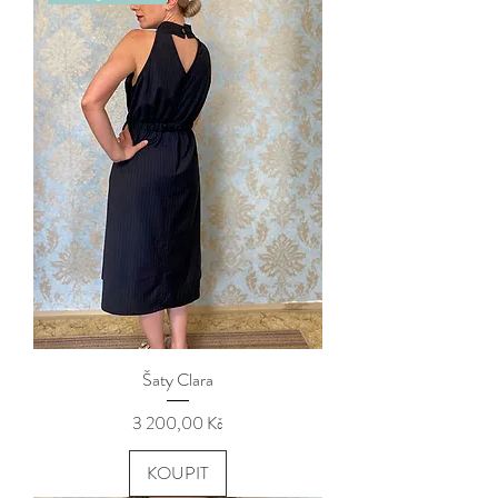
Šaty Clara
Cena
3 200,00 Kč
KOUPIT