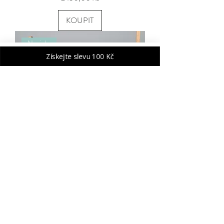
KOUPIT
Novinka
Získejte slevu 100 Kč
Top Lída