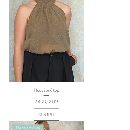
Hedvábný top
Cena
2 400,00 Kč
KOUPIT
Na objednávku