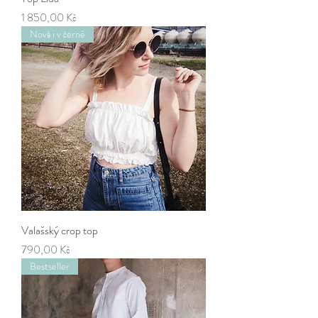
Cena
1 850,00 Kč
Nově i v černé
Valašský crop top
Cena
790,00 Kč
Bestseller