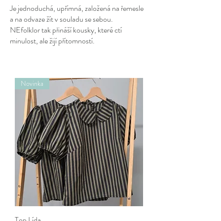
Je jednoduchá, upřímná, založená na řemesle
a na odvaze žít v souladu se sebou.
NEfolklor tak přináší kousky, které ctí
minulost, ale žijí přítomností.
Novinka
Top Lída