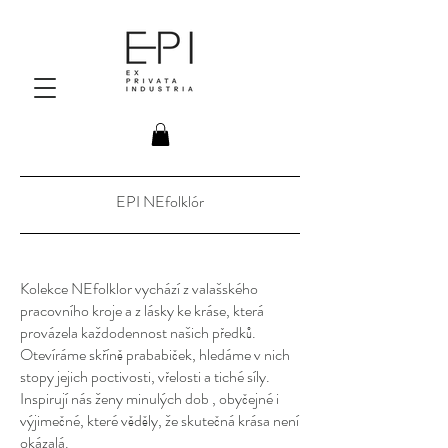
EPI NEfolklór
Kolekce NEfolklor vychází z valašského
pracovního kroje a z lásky ke kráse, která
provázela každodennost našich předků.
Otevíráme skříně prababiček, hledáme v nich
stopy jejich poctivosti, vřelosti a tiché síly.
Inspirují nás ženy minulých dob , obyčejné i
výjimečné, které věděly, že skutečná krása není
okázalá.