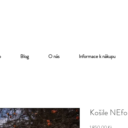
p
Blog
O nás
Informace k nákupu
Košile NEfol
Cena
1 850,00 Kč