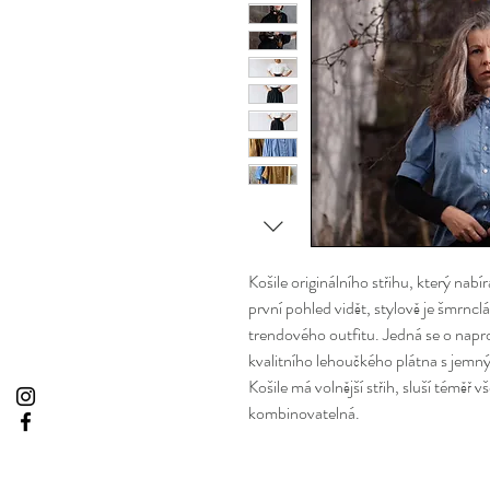
Košile originálního střihu, který nab
první pohled vidět, stylově je šmrncl
trendového outfitu. Jedná se o napr
kvalitního lehoučkého plátna s jemným
Košile má volnější střih, sluší téměř
kombinovatelná.