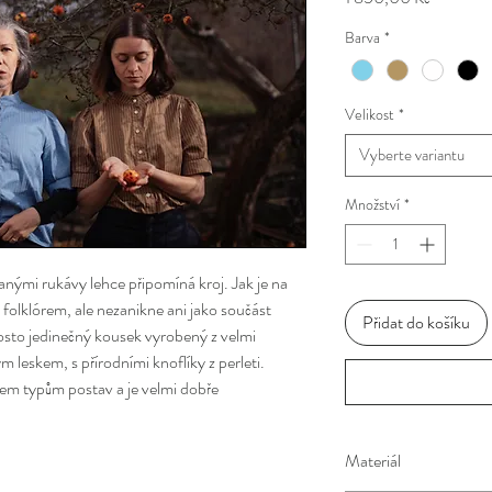
Barva
*
Velikost
*
Vyberte variantu
Množství
*
íranými rukávy lehce připomíná kroj. Jak je na
á folklórem, ale nezanikne ani jako součást
Přidat do košíku
osto jedinečný kousek vyrobený z velmi
 leskem, s přírodními knoflíky z perleti.
 všem typům postav a je velmi dobře
Materiál