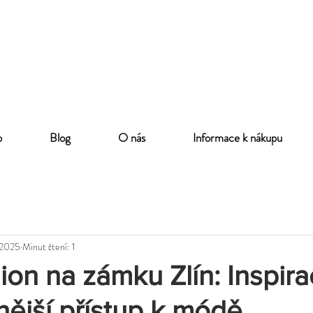
p
Blog
O nás
Informace k nákupu
 2025
Minut čtení: 1
ion na zámku Zlín: Inspir
ější přístup k módě