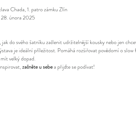
clava Chada, 1. patro zámku Zlín
 28. února 2025
 jak do svého šatníku začlenit udržitelnější kousky nebo jen chce
výstava je ideální příležitost. Pomáhá rozšiřovat povědomí o slow 
mít velký dopad.
nspirovat, 
začněte u sebe
 a přijďte se podívat!