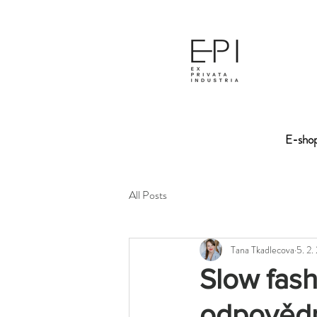
E-sho
All Posts
Tana Tkadlecova
5. 2.
Slow fash
odpovědn