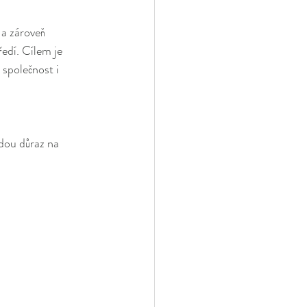
 a zároveň 
ředí. Cílem je 
společnost i 
dou důraz na 