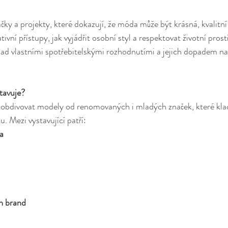
ky a projekty, které dokazují, že móda může být krásná, kvalitní
ivní přístupy, jak vyjádřit osobní styl a respektovat životní prost
nad vlastními spotřebitelskými rozhodnutími a jejich dopadem na 
tavuje?
obdivovat modely od renomovaných i mladých značek, které kla
tu. Mezi vystavující patří:
ia
n brand